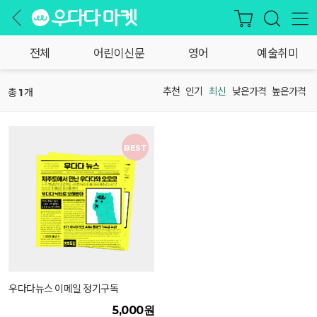
전체
어린이신문
영어
예술취미
추천
인기
최신
낮은가격
높은가격
총
개
1
BEST
우다다뉴스 이메일 정기구독
5,000원