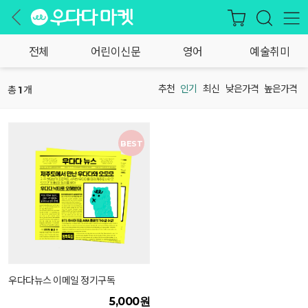
전체
어린이신문
영어
예술취미
추천
인기
최신
낮은가격
높은가격
총
개
1
BEST
우다다뉴스 이메일 정기구독
5,000원