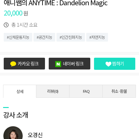
애니쌤의 ANYTIME : Dandelion Magic
20,000
원
총 1시간 소요
#신체운동지능
#공간지능
#인간친화지능
#자연지능
카카오 링크
네이버 링크
찜하기
리뷰(0)
FAQ
취소·환불
상세
강사 소개
오경신