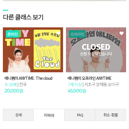
다른 클래스 보기
온라인
오프라인
애니쌤의 ANYTIME : The cloud
애니쌤의 오프라인 ANYTIME
6~10세
|
전국
7세 이상
|
서초구 양재동 오이구
20,000원
45,000원
상세
FAQ
취소·환불
리뷰(0)