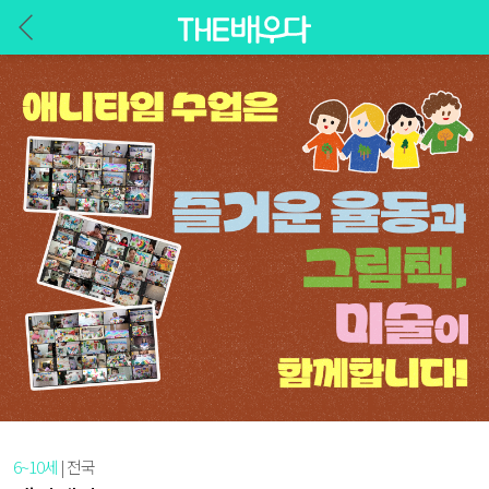
6~10세
| 전국